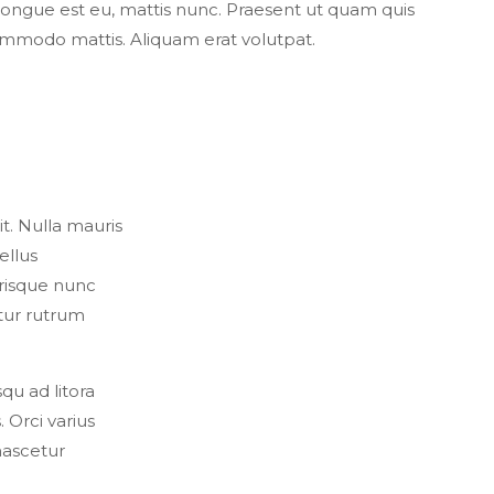
ongue est eu, mattis nunc. Praesent ut quam quis
commodo mattis. Aliquam erat volutpat.
t. Nulla mauris
ellus
erisque nunc
itur rutrum
qu ad litora
 Orci varius
nascetur