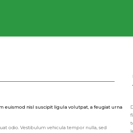
 euismod nisl suscipit ligula volutpat, a feugiat urna
D
f
t
quat odio. Vestibulum vehicula tempor nulla, sed
l