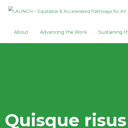
About
Advancing the Work
Sustaining 
Quisque risus